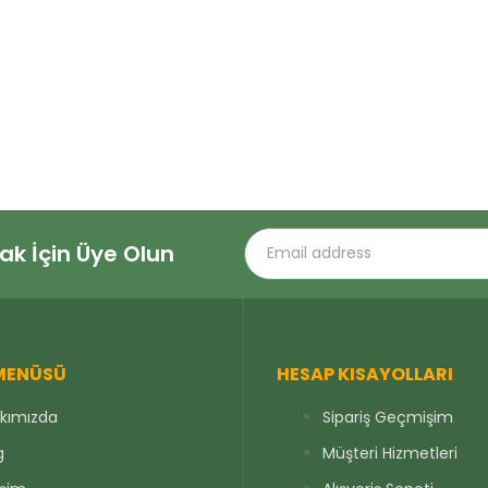
 İçin Üye Olun
 MENÜSÜ
HESAP KISAYOLLARI
kımızda
Sipariş Geçmişim
g
Müşteri Hizmetleri