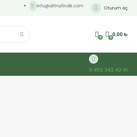
info@alfinafindik.com
Oturum aç
0.00
₺
0
0
0 452 342 42 41