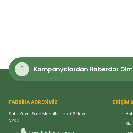
Kampanyalardan Haberdar Olmak
FABRIKA ADRESIMIZ
ERIŞIM
Sahil Köyü ,Sahil Mahallesi no: 62 Ünye,
Hak
Ordu
Blo
info@alfinafindik.com.tr