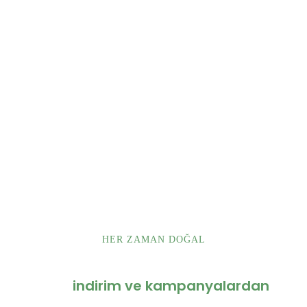
HER ZAMAN DOĞAL
Alfina Ailesine Katılın
Tüm
indirim ve kampanyalardan
haberdar olun