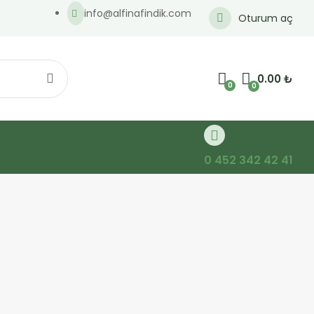
info@alfinafindik.com
Oturum aç
0.00
₺
0
0
0 452 342 42 41