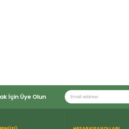
 İçin Üye Olun
 MENÜSÜ
HESAP KISAYOLLARI