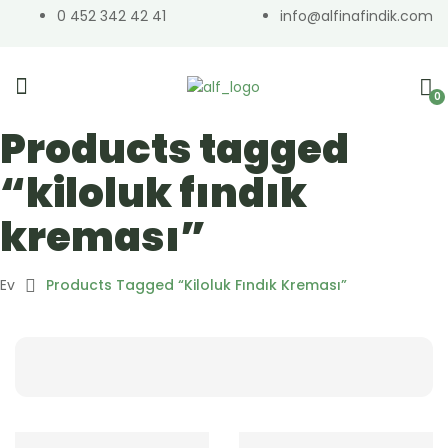
0 452 342 42 41
info@alfinafindik.com
0
Products tagged
“kiloluk fındık
kreması”
Ev
Products Tagged “kiloluk Fındık Kreması”